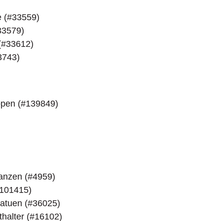
 (#33559)
33579)
(#33612)
3743)
ppen (#139849)
lanzen (#4959)
#101415)
tatuen (#36025)
thalter (#16102)