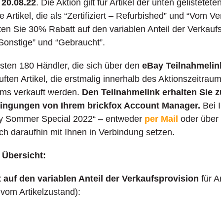
 20.08.22
. Die Aktion gilt für Artikel der unten gelistet
 Artikel, die als “Zertifiziert – Refurbished” und “Vom V
ten Sie 30% Rabatt auf den variablen Anteil der Verkaufs
 Sonstige” und “Gebraucht”.
rsten 180 Händler, die sich über den
eBay Teilnahmelin
ften Artikel, die erstmalig innerhalb des Aktionszeitraum
ums verkauft werden.
Den Teilnahmelink erhalten Sie
dingungen von Ihrem brickfox Account Manager.
Bei I
ay Sommer Special 2022“ – entweder
per Mail
oder über
sich daraufhin mit Ihnen in Verbindung setzen.
 Übersicht:
 auf den variablen Anteil der Verkaufsprovision
für A
vom Artikelzustand):