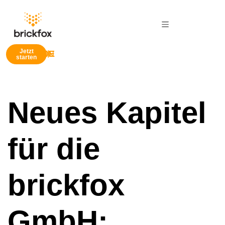
Jetzt
EN
DE
|
starten
Neues Kapitel
für die
brickfox
GmbH: